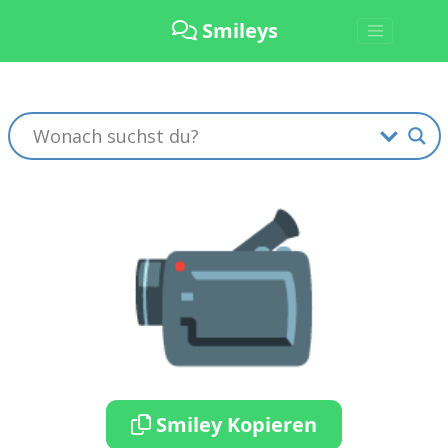
Smileys
📹
Smiley Kopieren