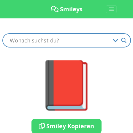
Smileys
📕
Smiley Kopieren