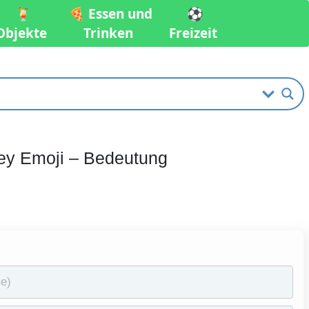
🍹
🍕 Essen und
⚽️
Objekte
Trinken
Freizeit
ley Emoji – Bedeutung