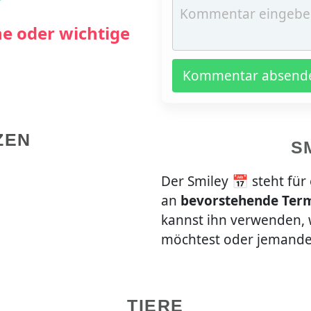
e oder wichtige
Kommentar absend
ZEN
S
Der Smiley 📅 steht für
an
bevorstehende Term
kannst ihn verwenden,
möchtest oder jemanden
TIERE