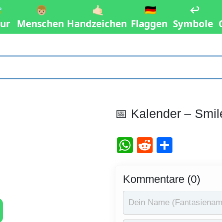

👦🏼
🤙🏻
🇩🇪
↩️
ur
Menschen
Handzeichen
Flaggen
Symbole
📅 Kalender – Smi
WhatsApp
Reddit
Teilen
Kommentare (0)