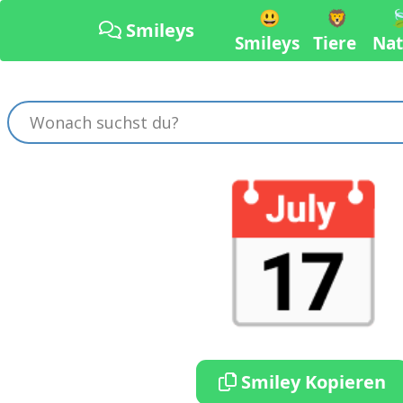
😃
🦁

Smileys
Smileys
Tiere
Nat
📅
Smiley Kopieren