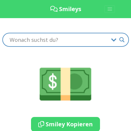
Smileys
💵
Smiley Kopieren