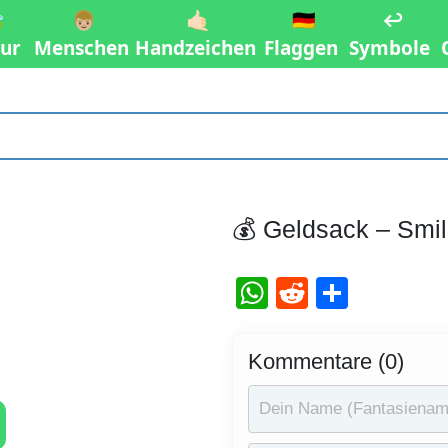

👦🏼
🤙🏻
🇩🇪
↩️
ur
Menschen
Handzeichen
Flaggen
Symbole
💰 Geldsack – Smi
WhatsApp
Reddit
Teilen
Kommentare (0)