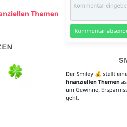
nanziellen Themen
Kommentar absend
ZEN
S
Der Smiley 💰 stellt ein
finanziellen Themen
as
um Gewinne, Ersparniss
geht.