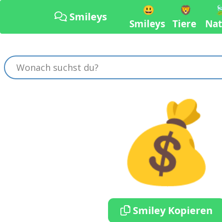
😃
🦁

Smileys
Smileys
Tiere
Nat
💰
Smiley Kopieren