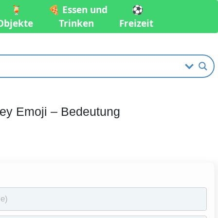
🍹
🍕 Essen und
⚽️
Objekte
Trinken
Freizeit
ley Emoji – Bedeutung