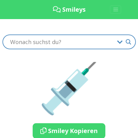
Smileys
💉
Smiley Kopieren