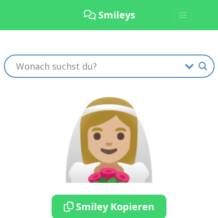
Smileys
👰🏼‍♀️
Smiley Kopieren