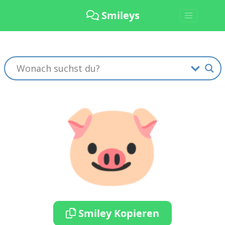
Smileys
🐷
Smiley Kopieren