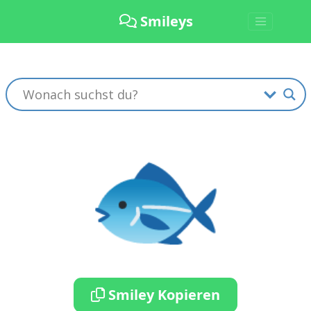
Smileys
🐟
Smiley Kopieren