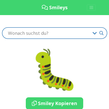
Smileys
🐛
Smiley Kopieren