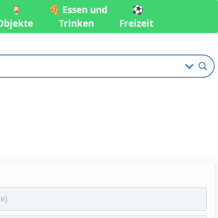
🍹
🍕 Essen und
⚽️
Objekte
Trinken
Freizeit