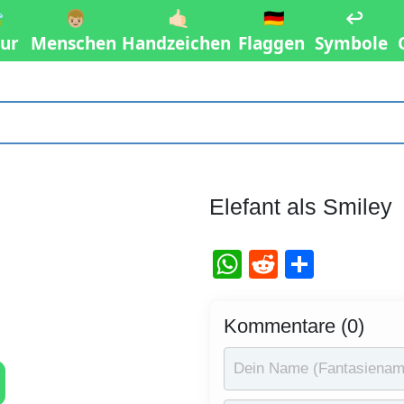

👦🏼
🤙🏻
🇩🇪
↩️
ur
Menschen
Handzeichen
Flaggen
Symbole
Elefant als Smiley
WhatsApp
Reddit
Teilen
Kommentare (0)