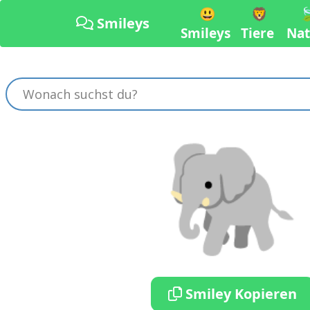
😃
🦁

Smileys
Smileys
Tiere
Nat
🐘
Smiley Kopieren