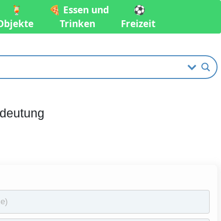
🍹
🍕 Essen und
⚽️
Objekte
Trinken
Freizeit
edeutung