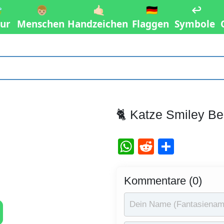

👦🏼
🤙🏻
🇩🇪
↩️
ur
Menschen
Handzeichen
Flaggen
Symbole
🐈 Katze Smiley B
WhatsApp
Reddit
Teilen
Kommentare (0)