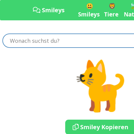
😃
🦁

Smileys
Smileys
Tiere
Nat
🐈
Smiley Kopieren