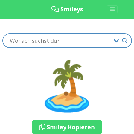
Smileys
🏝️
Smiley Kopieren