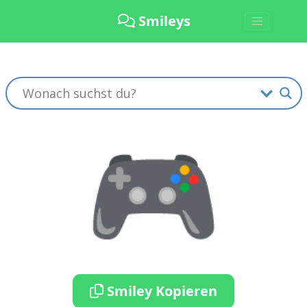
Smileys
🎮
Smiley Kopieren