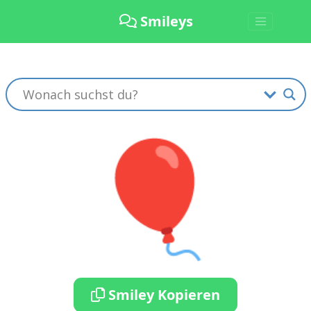
Smileys
🎈
Smiley Kopieren