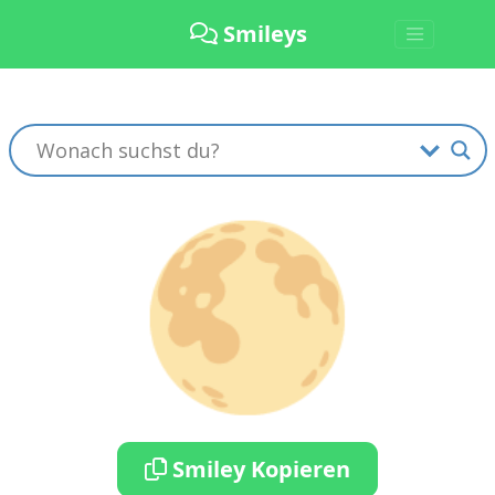
Smileys
🌕
Smiley Kopieren