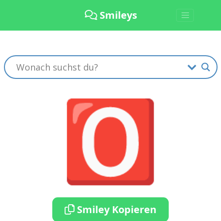
Smileys
🅾️
Smiley Kopieren