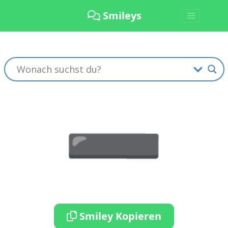
Smileys
➖
Smiley Kopieren