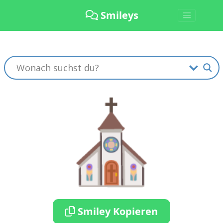
Smileys
⛪️
Smiley Kopieren