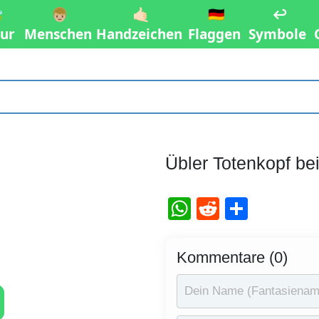

👦🏼
🤙🏻
🇩🇪
↩️
ur
Menschen
Handzeichen
Flaggen
Symbole
Übler Totenkopf b
WhatsApp
Reddit
Teilen
Kommentare (0)