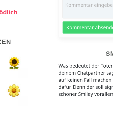
ödlich
Kommentar absend
ZEN
S
Was bedeutet der Tote
deinem Chatpartner sage
auf keinen Fall machen 
dafür. Denn der soll sig
schöner Smiley vorallem