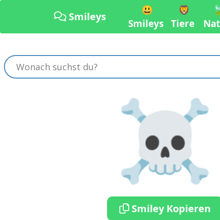
😃
🦁

Smileys
Smileys
Tiere
Nat
☠️
Smiley Kopieren