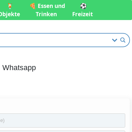
🍹
🍕 Essen und
⚽️
Objekte
Trinken
Freizeit
ei Whatsapp