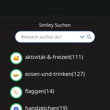
Smileys
Weitere Bedeutungen von Whatsapp, Snapchat und
Smiley Suchen
Instagram Smileys
aktivität-&-freizeit(111)
essen-und-trinken(127)
flaggen(14)
handzeichen(19)