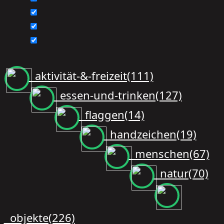
aktivität-&-freizeit(111)
essen-und-trinken(127)
flaggen(14)
handzeichen(19)
menschen(67)
natur(70)
objekte(226)