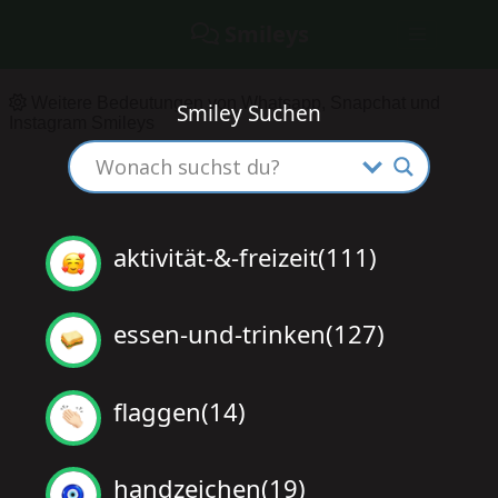
Smileys
Weitere Bedeutungen von Whatsapp, Snapchat und
Smiley Suchen
Instagram Smileys
aktivität-&-freizeit(111)
essen-und-trinken(127)
flaggen(14)
handzeichen(19)